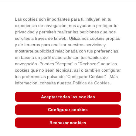
¿Quieres recibir más información acerca del TALLER
Las cookies son importantes para ti, influyen en tu
ARGAL?
experiencia de navegación, nos ayudan a proteger tu
privacidad y permiten realizar las peticiones que nos
Indica tu correo electrónico y te haremos llegar la última
solicites a través de la web. Utilizamos cookies propias
información sobre nuestro centro de creación e innovación
y de terceros para analizar nuestros servicios y
en el sector cárnico.
mostrarte publicidad relacionada con tus preferencias
en base a un perfil elaborado con tus hábitos de
ENVIAR
navegación. Puedes "Aceptar" o "Rechazar" aquellas
cookies que no sean técnicas, así o también configurar
ARGAL ALIMENTACIÓN, SA como responsable del tratamiento
tus preferencias pulsando "Configurar Cookies". Más
tratará tus datos con la finalidad de remitirte nuestra newsletter con
información, consulta nuestra
Política de Cookies
.
novedades comerciales sobre nuestros servicios. Puedes acceder,
rectificar y suprimir tus datos, así como ejercer otros derechos
Aceptar todas las cookies
consultando la información adicional y detallada sobre protección de
datos en nuestra
Política de Privacidad
Configurar cookies
He leído y acepto las condiciones contenidas en la
Rechazar cookies
política de privacidad
sobre el tratamiento de mis datos
para el envío de la newsletter.*