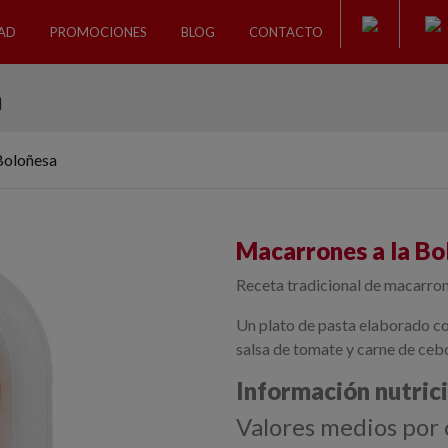
DAD
PROMOCIONES
BLOG
CONTACTO
a
Boloñesa
Macarrones a la Bo
Receta tradicional de macarrone
Un plato de pasta elaborado co
salsa de tomate y carne de ceb
Información nutric
Valores medios por