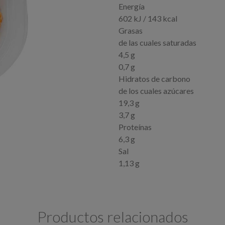
Energía
602 kJ / 143 kcal
Grasas
de las cuales saturadas
4,5 g
0,7 g
Hidratos de carbono
de los cuales azúcares
19,3 g
3,7 g
Proteínas
6,3 g
Sal
1,13 g
Productos relacionados