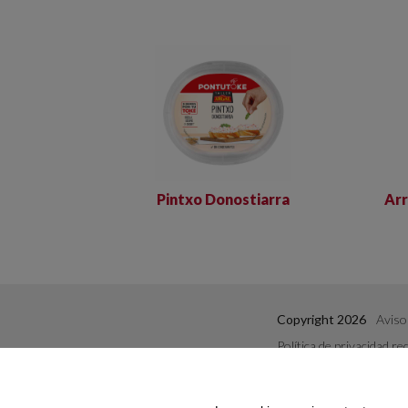
Pintxo Donostiarra
Arr
Copyright 2026
Aviso 
Política de privacidad re