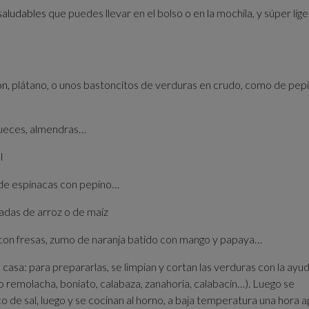
 saludables
que puedes llevar en el bolso o en la mochila, y súper lig
ón
, plátano, o unos bastoncitos de verduras en crudo, como de pepi
 nueces, almendras…
l
, de espinacas con pepino…
tadas de arroz o de maíz
r con fresas, zumo de naranja batido con mango y papaya…
casa: para prepararlas, se limpian y cortan las verduras con la ayu
 remolacha, boniato, calabaza, zanahoria, calabacín…). Luego se
de sal, luego y se cocinan al horno, a baja temperatura una hora a