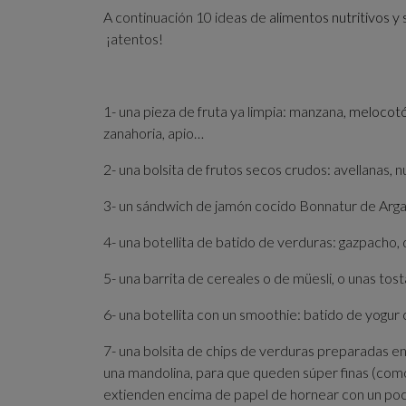
A continuación 10 ideas de
alimentos nutritivos y
¡atentos!
1- una pieza de fruta ya limpia: manzana,
melocot
zanahoria, apio…
2- una bolsita de frutos secos crudos: avellanas,
3- un sándwich de jamón cocido Bonnatur de Arga
4- una botellita de batido de verduras: gazpacho
5- una barrita de cereales o de müesli, o unas tos
6- una botellita con un smoothie: batido de yogu
7- una bolsita de chips de verduras preparadas en 
una mandolina, para que queden súper finas (como
extienden encima de papel de hornear con un poco 