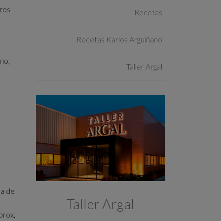
eros
Recetas
Recetas Karlos Arguiñano
no,
Taller Argal
da de
Taller Argal
prox,