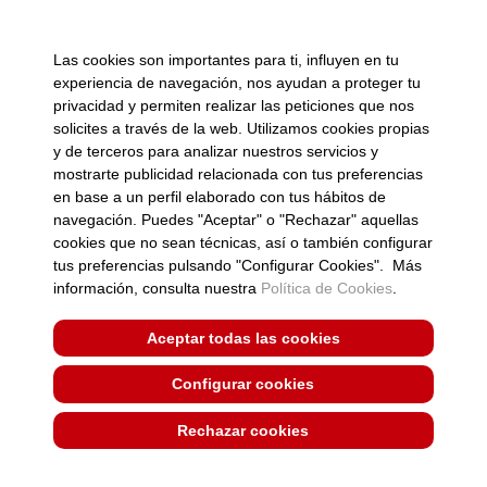
Conócenos
Bonnatur
Blog
Argal Cocina
Las cookies son importantes para ti, influyen en tu
CONTACTO
SÍGUENOS
experiencia de navegación, nos ayudan a proteger tu
privacidad y permiten realizar las peticiones que nos
Formulario de contacto
solicites a través de la web. Utilizamos cookies propias
Trabaja con nosotros
y de terceros para analizar nuestros servicios y
mostrarte publicidad relacionada con tus preferencias
en base a un perfil elaborado con tus hábitos de
Suscríbete a la
Zona clientes
newsletter
navegación. Puedes "Aceptar" o "Rechazar" aquellas
cookies que no sean técnicas, así o también configurar
tus preferencias pulsando "Configurar Cookies". Más
Copyright 2026
información, consulta nuestra
Política de Cookies
.
Aviso legal
Política de privacidad
Aceptar todas las cookies
Política de ESG
Política de privacidad redes
Configurar cookies
sociales
Política de cookies
Rechazar cookies
Canal de Denuncias