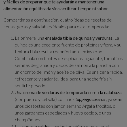
y fáciles de preparar que te ayudarán a mantener una
alimentación equilibrada sin sacrificar tiempo ni sabor.
Compartimos a continuación, cuatro ideas de recetas de
cenas ligeras y saludables ideales para esta temporada:
La primera, una
ensalada tibia de quinoa y verduras.
La
quinoa es una excelente fuente de proteínas y fibra, y su
textura tibia resulta reconfortante en invierno.
Combínala con brotes de espinacas, aguacate, tomatitos,
semillas de granada y dados de salmón a la plancha con
un chorrito de limón y aceite de oliva. Es una cena rápida,
refrescante y saciante, ideal para una noche fría sin
sentirte pesado.
Una
crema de verduras de temporada
como
la calabaza
(con puerro y cebolla) con unos
toppings caseros
, ya sean
unos picatostes con jamón serrano Argal a trocitos, o
unos garbanzos especiados y huevo cocido, o unos
champiñones…
Las
sopas y caldos
ayudan también a mantener el